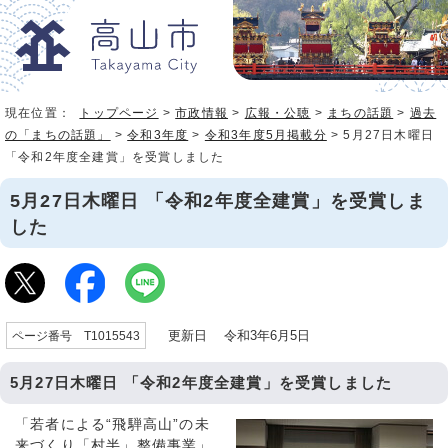
現在位置：
トップページ
>
市政情報
>
広報・公聴
>
まちの話題
>
過去
の「まちの話題」
>
令和3年度
>
令和3年度5月掲載分
> 5月27日木曜日
「令和2年度全建賞」を受賞しました
5月27日木曜日 「令和2年度全建賞」を受賞しま
した
更新日 令和3年6月5日
ページ番号 T1015543
5月27日木曜日 「令和2年度全建賞」を受賞しました
「若者による“飛騨高山”の未
来づくり「村半」整備事業」