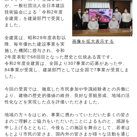
が、一般社団法人全日本建設
技術協会による「令和2年度
全建賞」を建築部門で受賞し
ました。
全建賞は、昭和28年度表彰以
画像を拡大表示する
降、毎年優れた建設事業を実
施した機関に授与され、令和
2年度表彰で68回目となった歴史と伝統ある賞です。
令和2年度全建賞は、全国より307事業の応募があった中、
84事業が受賞し、建築部門としては全国で7事業が受賞しま
した。
今回の受賞では、徹底した市民参加や学識経験者との共働に
より、建物の歴史的価値の維持、良好な景観形成、地域の活
性化などを実現した点を評価いただきました。
地域の方々をはじめ、事業に携わっていただいた多くの皆さ
まのご理解とご協力をいただいたことによるものと、感謝を
申し上げるとともに、今後もこの施設を舞台として、若者は
もとより市民の皆さま、国内外の皆さまが様々な活動を通じ