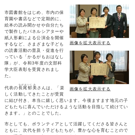
市図書館をはじめ、市内の保
育園や書店などで定期的に、
絵本の読み聞かせや自分たち
で製作したパネルシアターや
紙人形劇による公演会を開催
画像を拡大表示する
するなど、さまざまな子ども
の読書活動の普及・促進を行
っている「かるがもおはなし
隊」が、令和3年度の文部科
学大臣表彰を受賞されまし
た。
ながお
いく
み
代表の
長尾
郁
美
さんは、「楽
画像を拡大表示する
しく活動してきたことが受賞
に結び付き、本当に嬉しく思います。今後ますます地元の子
どもたちに喜んでいただけるような活動を目指して続けてい
きます。」とのことでした。
市としても、ボランティアとして活躍してくださる皆さんと
ともに、次代を担う子どもたちが、豊かな心を育むことので