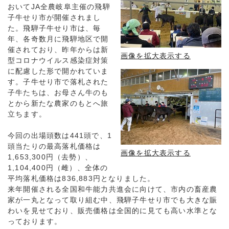
おいてJA全農岐阜主催の飛騨
子牛せり市が開催されまし
た。飛騨子牛せり市は、毎
年、各奇数月に飛騨地区で開
催されており、昨年からは新
画像を拡大表示する
型コロナウイルス感染症対策
に配慮した形で開かれていま
す。子牛せり市で落札された
子牛たちは、お母さん牛のも
とから新たな農家のもとへ旅
立ちます。
今回の出場頭数は441頭で、1
頭当たりの最高落札価格は
画像を拡大表示する
1,653,300円（去勢）、
1,104,400円（雌）、全体の
平均落札価格は836,883円となりました。
来年開催される全国和牛能力共進会に向けて、市内の畜産農
家が一丸となって取り組む中、飛騨子牛せり市でも大きな賑
わいを見せており、販売価格は全国的に見ても高い水準とな
っております。