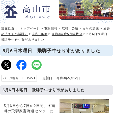
現在位置：
トップページ
>
市政情報
>
広報・公聴
>
まちの話題
>
過去
の「まちの話題」
>
令和3年度
>
令和3年度5月掲載分
> 5月6日木曜日
飛騨子牛せり市がありました
5月6日木曜日 飛騨子牛せり市がありました
更新日 令和3年5月12日
ページ番号 T1015221
5月6日木曜日 飛騨子牛せり市がありました
5月6日から7日の2日間、冬頭
町の飛騨家畜流通センターに