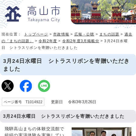
現在位置：
トップページ
>
市政情報
>
広報・公聴
>
まちの話題
>
過去
の「まちの話題」
>
令和2年度
>
令和2年度3月掲載分
> 3月24日水曜
日 シトラスリボンを寄贈いただきました
3月24日水曜日 シトラスリボンを寄贈いただき
ました
更新日 令和3年3月26日
ページ番号 T1014922
3月24日水曜日 シトラスリボンを寄贈いただきました
飛騨高山まちの体験交流館で
組紐の実演体験を実施してい