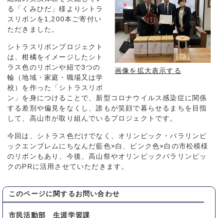
る「くみひだ」様よりシトラ
スリボンを1,200本ご寄付い
ただきました。
シトラスリボンプロジェクト
は、柑橘をイメージしたシト
ラス色のリボンや紐で3つの
画像を拡大表示する
輪（地域・家庭・職場又は学
校）を作った「シトラスリボ
ン」を身につけることで、新型コロナウイルス感染症に関係
する差別や偏見をなくし、誰もが笑顔で暮らせるまちを目指
して、高山市が取り組んでいるプロジェクトです。
今回は、シトラス色だけでなく、オリンピック・パラリンピ
ックエンブレムにちなんだ藍色×白、ピンク色×白の市松模様
のリボンもあり、今後、高山祭やオリンピックパラリンピッ
クのPRに活用させていただきます。
このページに関する
お問い合わせ
市民活動部 生涯学習課