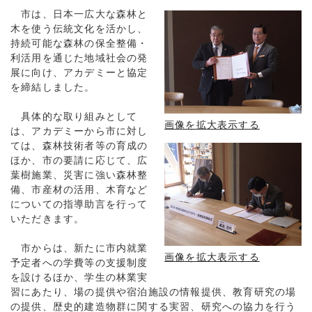
市は、日本一広大な森林と
木を使う伝統文化を活かし、
持続可能な森林の保全整備・
利活用を通じた地域社会の発
展に向け、アカデミーと協定
を締結しました。
具体的な取り組みとして
画像を拡大表示する
は、アカデミーから市に対し
ては、森林技術者等の育成の
ほか、市の要請に応じて、広
葉樹施業、災害に強い森林整
備、市産材の活用、木育など
についての指導助言を行って
いただきます。
市からは、新たに市内就業
画像を拡大表示する
予定者への学費等の支援制度
を設けるほか、学生の林業実
習にあたり、場の提供や宿泊施設の情報提供、教育研究の場
の提供、歴史的建造物群に関する実習、研究への協力を行う