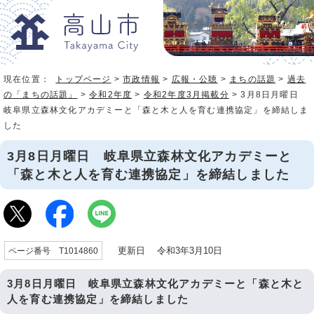
現在位置：
トップページ
>
市政情報
>
広報・公聴
>
まちの話題
>
過去
の「まちの話題」
>
令和2年度
>
令和2年度3月掲載分
> 3月8日月曜日
岐阜県立森林文化アカデミーと「森と木と人を育む連携協定」を締結しま
した
3月8日月曜日 岐阜県立森林文化アカデミーと
「森と木と人を育む連携協定」を締結しました
更新日 令和3年3月10日
ページ番号 T1014860
3月8日月曜日 岐阜県立森林文化アカデミーと「森と木と
人を育む連携協定」を締結しました