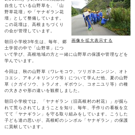
自生している山野草を、「山
野草花壇」や「ヤナギラン花
壇」として整備しています。
この花壇は、高根まちづくり
の会が管理しています。
画像を拡大表示する
朝日小学校3年生は、毎年、郷
土学習の中で「山野草」につ
いて学び、高根地域の方と一緒に山野草の保護や管理などを
学んでいます。
今回は、秋の山野草（ワレモコウ、ツリガネニンジン、オト
コエシ、アキノキリンソウ等）について学んだ他、夏の山野
草（クガイソウ、トラノオ、ギボウシ、コオニユリ等）の種
の大きさや形の違いを観察しました。
朝日小学校では、「ヤナギラン（旧高根村の村花）」が掘ら
れて荒らされてしまうことを知り、毎年、手作りの看板を立
てて「ヤナギラン」を守る取り組みをしています。こうした
子ども達の思いが、高根町のシンボル「ヤナギラン」の保護
に貢献しています。