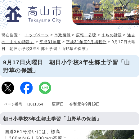
現在位置：
トップページ
>
市政情報
>
広報・公聴
>
まちの話題
>
過去
の「まちの話題」
>
平成31年度
>
平成31年度9月掲載分
> 9月17日火曜
日 朝日小学校3年生郷土学習「山野草の保護」
9月17日火曜日 朝日小学校3年生郷土学習「山
野草の保護」
更新日 令和元年9月19日
ページ番号 T1011354
朝日小学校3年生郷土学習「山野草の保護」
国道361号沿いには、標高
1,300mから1,600mの高原に