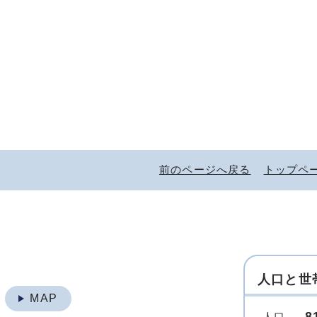
前のページへ戻る
トップペ
人口と世
地
MAP
8
人口