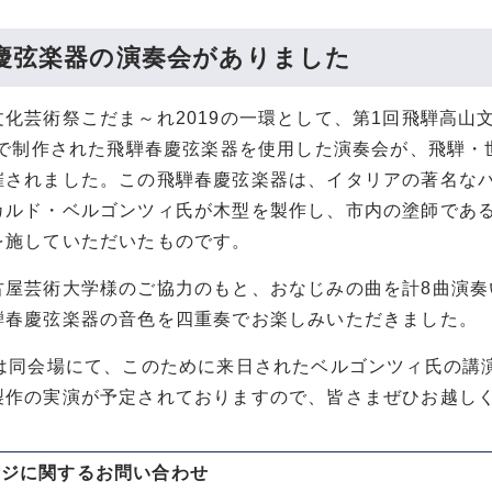
慶弦楽器の演奏会がありました
文化芸術祭こだま～れ2019の一環として、第1回飛騨高山
13で制作された飛騨春慶弦楽器を使用した演奏会が、飛騨・
催されました。この飛騨春慶弦楽器は、イタリアの著名な
カルド・ベルゴンツィ氏が木型を製作し、市内の塗師であ
を施していただいたものです。
古屋芸術大学様のご協力のもと、おなじみの曲を計8曲演奏
騨春慶弦楽器の音色を四重奏でお楽しみいただきました。
には同会場にて、このために来日されたベルゴンツィ氏の講
製作の実演が予定されておりますので、皆さまぜひお越し
ージに関する
お問い合わせ