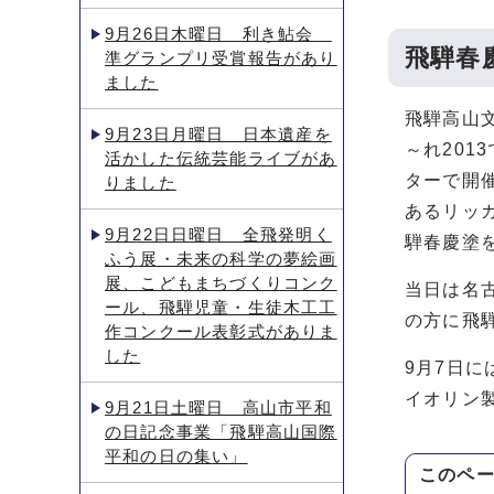
9月26日木曜日 利き鮎会
飛騨春
準グランプリ受賞報告があり
ました
飛騨高山
9月23日月曜日 日本遺産を
～れ20
活かした伝統芸能ライブがあ
ターで開
りました
あるリッ
9月22日日曜日 全飛発明く
騨春慶塗
ふう展・未来の科学の夢絵画
展、こどもまちづくりコンク
当日は名
ール、飛騨児童・生徒木工工
の方に飛
作コンクール表彰式がありま
した
9月7日
イオリン
9月21日土曜日 高山市平和
の日記念事業「飛騨高山国際
平和の日の集い」
このペ