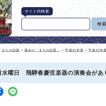
サイト内検索
>
まちの話題
>
過去の「まちの話題」
>
平成31年度
>
平成31年
4日水曜日 飛騨春慶弦楽器の演奏会があ