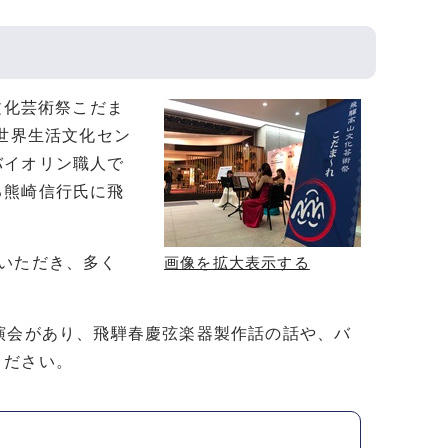
文化芸術祭こだま
世界生活文化セン
バイオリン職人で
る熊崎信行氏に飛
いただき、多く
画像を拡大表示する
演会があり、飛騨春慶弦楽器製作話の話や、バ
ください。