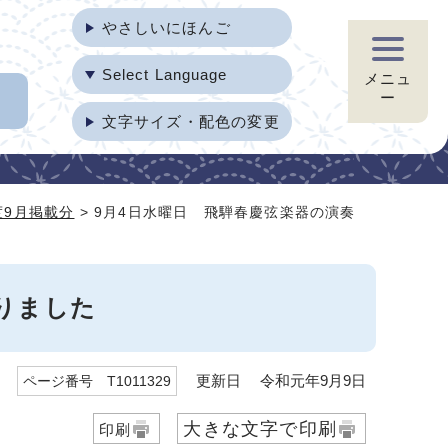
やさしいにほんご
Select Language
メニュ
ー
文字サイズ・配色の変更
度9月掲載分
> 9月4日水曜日 飛騨春慶弦楽器の演奏
りました
更新日 令和元年9月9日
ページ番号 T1011329
大きな文字で印刷
印刷