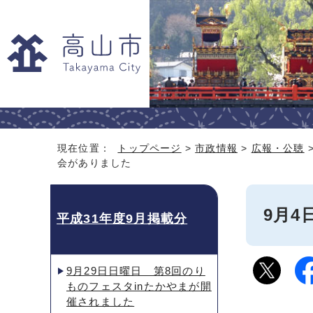
現在位置：
トップページ
>
市政情報
>
広報・公聴
会がありました
9月
平成31年度9月掲載分
9月29日日曜日 第8回のり
ものフェスタinたかやまが開
催されました