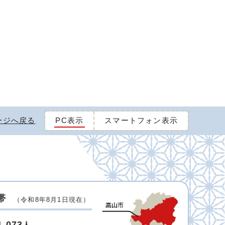
ージへ戻る
PC表示
スマートフォン表示
帯
（令和8年8月1日現在）
1,073
人