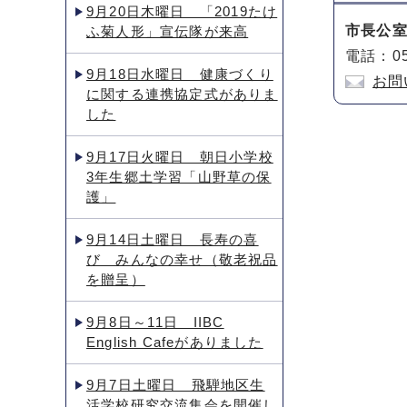
9月20日木曜日 「2019たけ
市長公
ふ菊人形」宣伝隊が来高
電話：05
9月18日水曜日 健康づくり
お問
に関する連携協定式がありま
した
9月17日火曜日 朝日小学校
3年生郷土学習「山野草の保
護」
9月14日土曜日 長寿の喜
び みんなの幸せ（敬老祝品
を贈呈）
9月8日～11日 IIBC
English Cafeがありました
9月7日土曜日 飛騨地区生
活学校研究交流集会を開催し