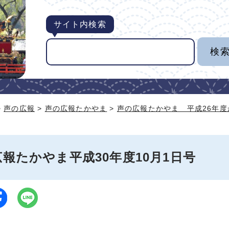
サイト内検索
>
声の広報
>
声の広報たかやま
>
声の広報たかやま 平成26年度
報たかやま平成30年度10月1日号