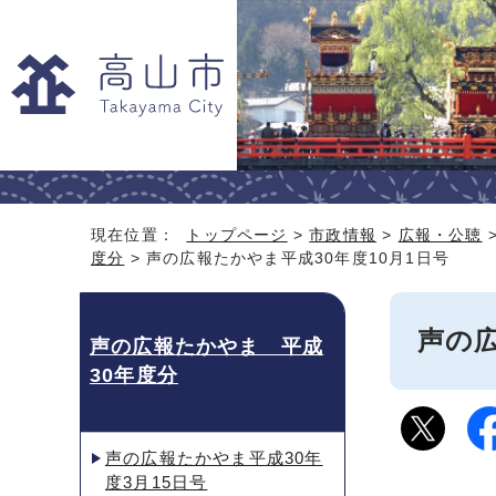
現在位置：
トップページ
>
市政情報
>
広報・公聴
度分
> 声の広報たかやま平成30年度10月1日号
声の広
声の広報たかやま 平成
30年度分
声の広報たかやま平成30年
度3月15日号