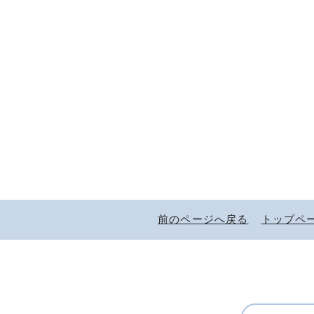
前のページへ戻る
トップペ