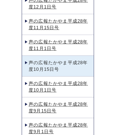
声の広報たかやま平成28年
度12月1日号
声の広報たかやま平成28年
度11月15日号
声の広報たかやま平成28年
度11月1日号
声の広報たかやま平成28年
度10月15日号
声の広報たかやま平成28年
度10月1日号
声の広報たかやま平成28年
度9月15日号
声の広報たかやま平成28年
度9月1日号