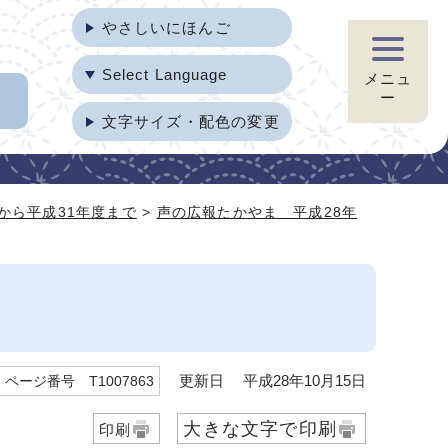
やさしいにほんご
Select Language
メニュ
ー
文字サイズ・配色の変更
から平成31年度まで
>
声の広報たかやま 平成28年
更新日 平成28年10月15日
ページ番号 T1007863
大きな文字で印刷
印刷