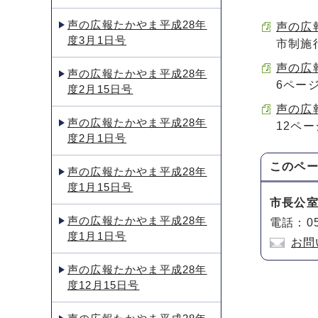
声の広報たかやま平成28年
声の広報
度3月1日号
市制施
声の広報
声の広報たかやま平成28年
6ペー
度2月15日号
声の広報
声の広報たかやま平成28年
12ペー
度2月1日号
このペ
声の広報たかやま平成28年
度1月15日号
市長公
声の広報たかやま平成28年
電話：05
度1月1日号
お問
声の広報たかやま平成28年
度12月15日号