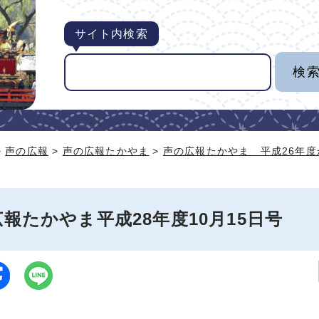
サイト内検索
>
声の広報
>
声の広報たかやま
>
声の広報たかやま 平成26年度
報たかやま平成28年度10月15日号