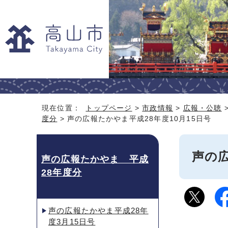
現在位置：
トップページ
>
市政情報
>
広報・公聴
度分
> 声の広報たかやま平成28年度10月15日号
声の広
声の広報たかやま 平成
28年度分
声の広報たかやま平成28年
度3月15日号