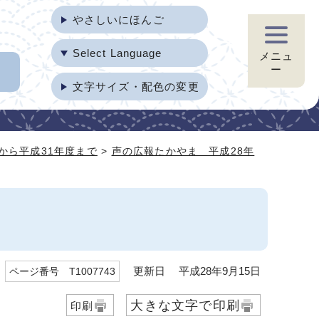
やさしいにほんご
Select Language
メニュ
ー
文字サイズ・配色の変更
から平成31年度まで
>
声の広報たかやま 平成28年
更新日 平成28年9月15日
ページ番号 T1007743
大きな文字で印刷
印刷