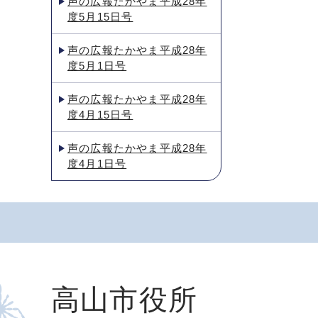
声の広報たかやま平成28年
度5月15日号
声の広報たかやま平成28年
度5月1日号
声の広報たかやま平成28年
度4月15日号
声の広報たかやま平成28年
度4月1日号
高山市役所