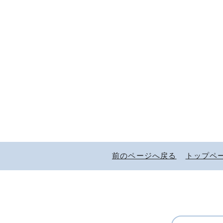
前のページへ戻る
トップペ