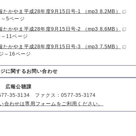
たかやま平成28年度9月15日号-1 （mp3 8.2MB）
ジ～5ページ
たかやま平成28年度9月15日号-2 （mp3 8.6MB）
ジ～11ページ
たかやま平成28年度9月15日号-3 （mp3 7.5MB）
ジ～16ページ
ージに関する
お問い合わせ
室 広報公聴課
77-35-3134 ファクス：0577-35-3174
い合わせは専用フォームをご利用ください。