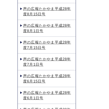
声の広報たかやま平成28年
度8月15日号
声の広報たかやま平成28年
度8月1日号
声の広報たかやま平成28年
度7月15日号
声の広報たかやま平成28年
度7月1日号
声の広報たかやま平成28年
度6月15日号
声の広報たかやま平成28年
度6月1日号