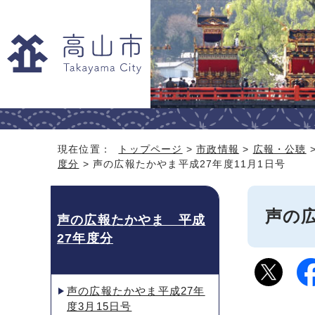
現在位置：
トップページ
>
市政情報
>
広報・公聴
度分
> 声の広報たかやま平成27年度11月1日号
声の広
声の広報たかやま 平成
27年度分
声の広報たかやま平成27年
度3月15日号