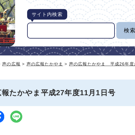
サイト内検索
>
声の広報
>
声の広報たかやま
>
声の広報たかやま 平成26年度
報たかやま平成27年度11月1日号