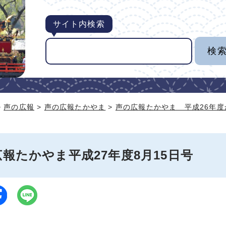
サイト内検索
>
声の広報
>
声の広報たかやま
>
声の広報たかやま 平成26年度
報たかやま平成27年度8月15日号