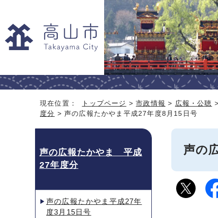
現在位置：
トップページ
>
市政情報
>
広報・公聴
度分
> 声の広報たかやま平成27年度8月15日号
声の広
声の広報たかやま 平成
27年度分
声の広報たかやま平成27年
度3月15日号