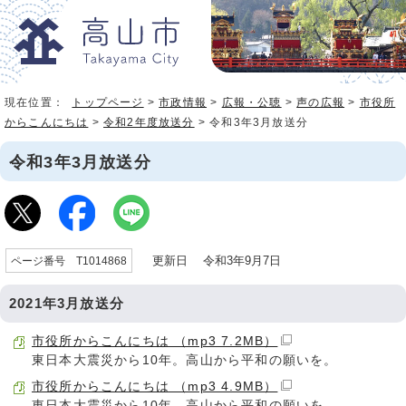
現在位置：
トップページ
>
市政情報
>
広報・公聴
>
声の広報
>
市役所
からこんにちは
>
令和2年度放送分
> 令和3年3月放送分
令和3年3月放送分
更新日 令和3年9月7日
ページ番号 T1014868
2021年3月放送分
市役所からこんにちは （mp3 7.2MB）
東日本大震災から10年。高山から平和の願いを。
市役所からこんにちは （mp3 4.9MB）
東日本大震災から10年。高山から平和の願いを。