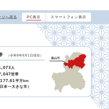
ージへ戻る
PC表示
スマートフォン表示
帯
（令和8年8月1日現在）
1,073
人
7,047
世帯
,177.61
平方km
日本一大きな市）