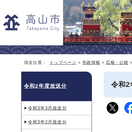
現在位置：
トップページ
>
市政情報
>
広報・公聴
令和2
令和2年度放送分
令和3年3月放送分
令和3年2月放送分