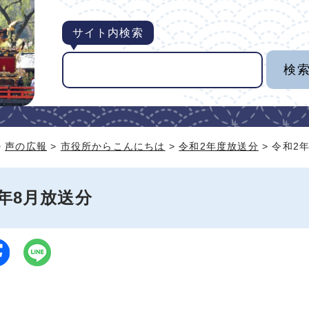
サイト内検索
>
声の広報
>
市役所からこんにちは
>
令和2年度放送分
> 令和2
年8月放送分