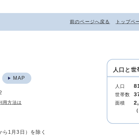
前のページへ戻る
トップペ
人口と世
地
MAP
8
人口
2
3
世帯数
2
利用方法は
面積
（
から1月3日）を除く