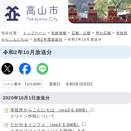
現在位置：
トップページ
>
市政情報
>
広報・公聴
>
声の広報
>
市役所
からこんにちは
>
令和2年度放送分
> 令和2年10月放送分
令和2年10月放送分
更新日 令和2年10月6日
ページ番号 T1013090
2020年10月1日放送分
市役所からこんにちは （mp3 6.6MB）
クリーン作戦について
たかやまインフォ （mp3 5.0MB）
スポーツフェスティバルを開催します