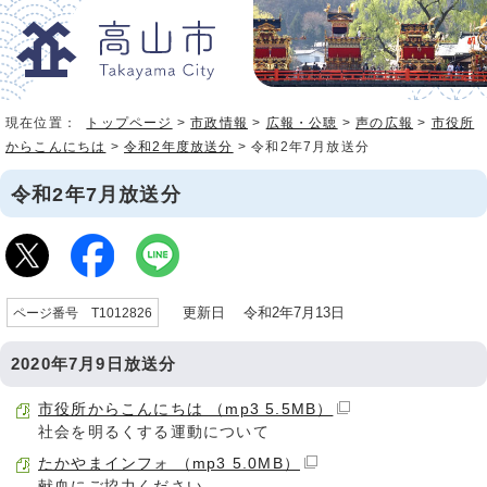
現在位置：
トップページ
>
市政情報
>
広報・公聴
>
声の広報
>
市役所
からこんにちは
>
令和2年度放送分
> 令和2年7月放送分
令和2年7月放送分
更新日 令和2年7月13日
ページ番号 T1012826
2020年7月9日放送分
市役所からこんにちは （mp3 5.5MB）
社会を明るくする運動について
たかやまインフォ （mp3 5.0MB）
献血にご協力ください