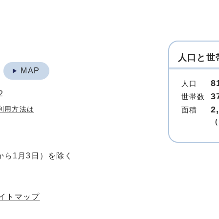
人口と世
地
MAP
8
人口
2
3
世帯数
2
利用方法は
面積
（
から1月3日）を除く
イトマップ