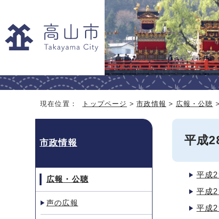
現在位置：
トップページ
>
市政情報
>
広報・公聴
平成2
市政情報
平成2
広報・公聴
平成2
声の広報
平成2