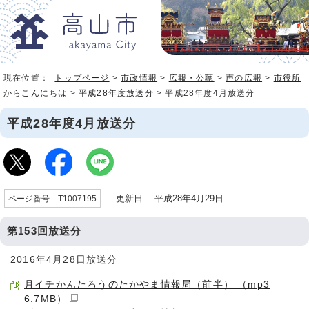
現在位置：
トップページ
>
市政情報
>
広報・公聴
>
声の広報
>
市役所
からこんにちは
>
平成28年度放送分
> 平成28年度4月放送分
平成28年度4月放送分
更新日 平成28年4月29日
ページ番号 T1007195
第153回放送分
2016年4月28日放送分
月イチかんたろうのたかやま情報局（前半） （mp3
6.7MB）