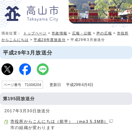
現在位置：
トップページ
>
市政情報
>
広報・公聴
>
声の広報
>
市役所
からこんにちは
>
平成28年度放送分
> 平成29年3月放送分
平成29年3月放送分
更新日 平成29年4月4日
ページ番号 T1008204
第195回放送分
2017年3月30日放送分
市役所からこんにちは（前半） （mp3 5.3MB）
市の組織が変わります