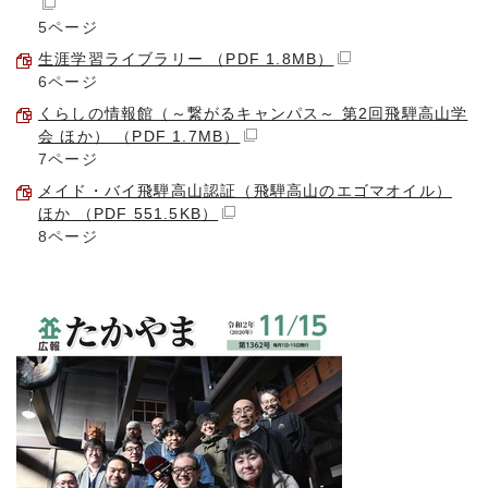
5ページ
生涯学習ライブラリー （PDF 1.8MB）
6ページ
くらしの情報館（～繋がるキャンパス～ 第2回飛騨高山学
会 ほか） （PDF 1.7MB）
7ページ
メイド・バイ飛騨高山認証（飛騨高山のエゴマオイル）
ほか （PDF 551.5KB）
8ページ