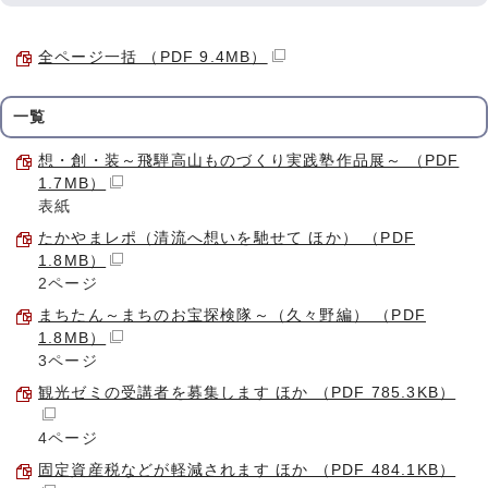
全ページ一括 （PDF 9.4MB）
一覧
想・創・装～飛騨高山ものづくり実践塾作品展～ （PDF
1.7MB）
表紙
たかやまレポ（清流へ想いを馳せて ほか） （PDF
1.8MB）
2ページ
まちたん～まちのお宝探検隊～（久々野編） （PDF
1.8MB）
3ページ
観光ゼミの受講者を募集します ほか （PDF 785.3KB）
4ページ
固定資産税などが軽減されます ほか （PDF 484.1KB）