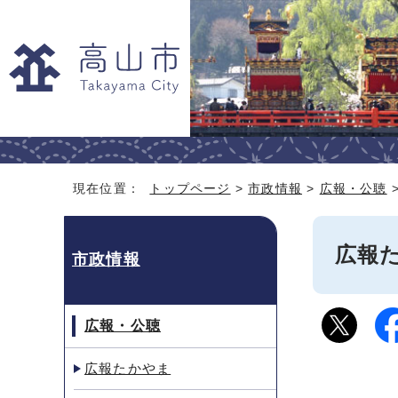
現在位置：
トップページ
>
市政情報
>
広報・公聴
広報た
市政情報
広報・公聴
広報たかやま