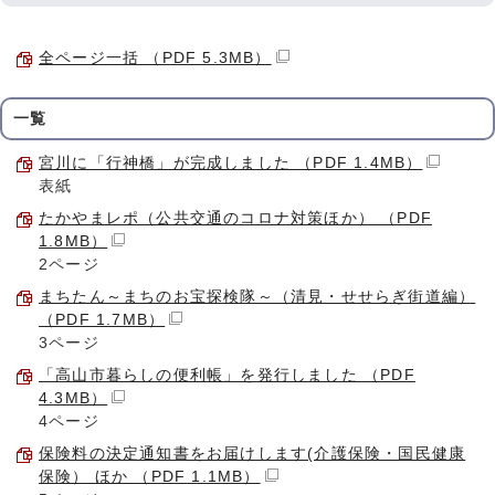
全ページ一括 （PDF 5.3MB）
一覧
宮川に「行神橋」が完成しました （PDF 1.4MB）
表紙
たかやまレポ（公共交通のコロナ対策ほか） （PDF
1.8MB）
2ページ
まちたん～まちのお宝探検隊～（清見・せせらぎ街道編）
（PDF 1.7MB）
3ページ
「高山市暮らしの便利帳」を発行しました （PDF
4.3MB）
4ページ
保険料の決定通知書をお届けします(介護保険・国民健康
保険） ほか （PDF 1.1MB）