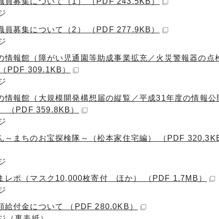
員募集について（1） （PDF 243.5KB）
ジ
員募集について（2） （PDF 277.9KB）
ジ
の情報館（障がい児通園等助成事業拡充／火災警報器の点
（PDF 309.1KB）
ジ
の情報館（大規模開発構想届の縦覧／平成31年度の情報公
 （PDF 359.8KB）
ジ
～まちのお宝探検隊～（松本家住宅編） （PDF 320.3K
ジ
レポ（マスク10,000枚寄付 ほか） （PDF 1.7MB）
ジ
給付金について （PDF 280.0KB）
ージ（裏表紙）