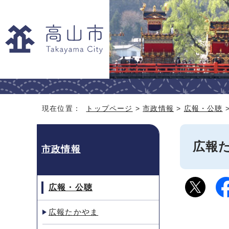
現在位置：
トップページ
>
市政情報
>
広報・公聴
広報た
市政情報
広報・公聴
広報たかやま