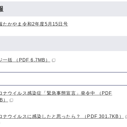
報
報たかやま令和2年度5月15日号
一括 （PDF 6.7MB）
ロナウイルス感染症「緊急事態宣言」発令中 （PDF
KB）
ナウイルスに感染したと思ったら？ （PDF 301.7KB）
ジ