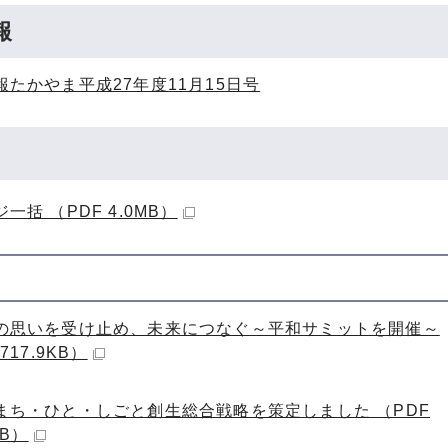
報
報たかやま平成27年度11月15日号
一括 （PDF 4.0MB）
の思いを受け止め、未来につなぐ～平和サミットを開催～
717.9KB）
まち・ひと・しごと創生総合戦略を策定しました （PDF
KB）