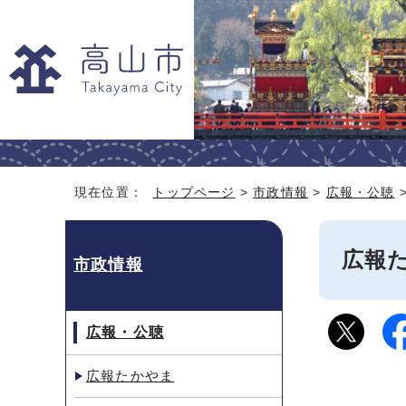
現在位置：
トップページ
>
市政情報
>
広報・公聴
広報た
市政情報
広報・公聴
広報たかやま