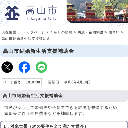
現在位置：
トップページ
>
くらしの情報
>
助成・補助制度
>
住まい
>
高山市結婚新生活支援補助金
高山市結婚新生活支援補助金
更新日 令和8年4月14日
ページ番号 T1010738
高山市結婚新生活支援補助金
市民が安心して婚姻等や子育てできる環境を整備するため、
婚姻等に伴う住居費用などを補助します。
1．対象世帯（次の要件を全て満たす世帯）