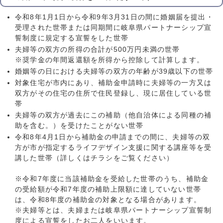
令和8年1月1日から令和9年3月31日の間に婚姻届を提出・
受理された世帯または同期間に岐阜県パートナーシップ宣
誓制度に規定する宣誓をした世帯
夫婦等の双方の所得の合計が500万円未満の世帯
※奨学金の年間返還額を所得から控除して計算します。
婚姻等の日における夫婦等の双方の年齢が39歳以下の世帯
対象住宅が市内にあり、補助金申請時に夫婦等の一方又は
双方がその住宅の住所で住民登録し、現に居住している世
帯
夫婦等の双方が過去にこの補助（他自治体による同種の補
助を含む。）を受けたことがない世帯
令和8年4月1日から補助金の申請までの間に、夫婦等の双
方が市が指定するライフデザイン支援に関する講座等を受
講した世帯（詳しくはチラシをご覧ください）
※令和7年度に当該補助金を受給した世帯のうち、補助金
の受給額が令和7年度の補助上限額に達していない世帯
は、令和8年度の補助金の対象となる場合があります。
※夫婦等とは、夫婦または岐阜県パートナーシップ宣誓制
度による宣誓をしたお二人をいいます。