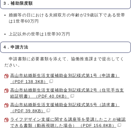
3．補助限度額
婚姻等の日における夫婦双方の年齢が29歳以下である世帯
は1世帯60万円
上記以外の世帯は1世帯30万円
4．申請方法
申請書類に必要書類を添えて、協働推進課まで提出してく
ださい。
高山市結婚新生活支援補助金別記様式第1号（申請書）
（PDF 138.3KB）
高山市結婚新生活支援補助金別記様式第2号（住宅手当支
給証明書） （PDF 40.0KB）
高山市結婚新生活支援補助金別記様式第5号（請求書）
（PDF 39.8KB）
ライフデザイン支援に関する講座等を受講したことが確認
できる書類（動画視聴した場合） （PDF 156.8KB）