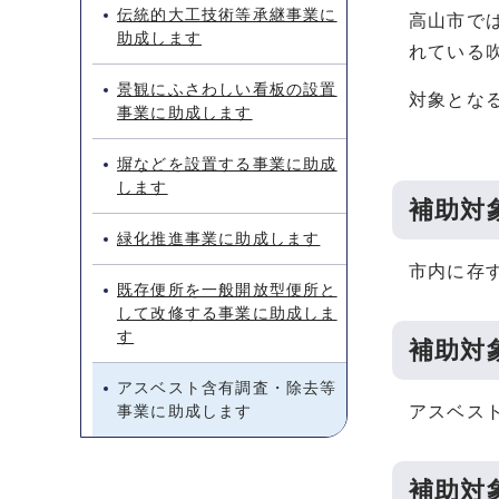
伝統的大工技術等承継事業に
高山市で
助成します
れている
景観にふさわしい看板の設置
対象とな
事業に助成します
塀などを設置する事業に助成
します
補助対
緑化推進事業に助成します
市内に存
既存便所を一般開放型便所と
して改修する事業に助成しま
す
補助対
アスベスト含有調査・除去等
事業に助成します
アスベス
補助対