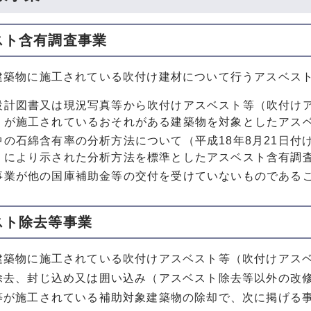
スト含有調査事業
建築物に施工されている吹付け建材について行うアスベス
設計図書又は現況写真等から吹付けアスベスト等（吹付け
）が施工されているおそれがある建築物を対象としたアス
中の石綿含有率の分析方法について（平成18年8月21日付け
）により示された分析方法を標準としたアスベスト含有調
事業が他の国庫補助金等の交付を受けていないものである
スト除去等事業
建築物に施工されている吹付けアスベスト等（吹付けアス
除去、封じ込め又は囲い込み（アスベスト除去等以外の改
等が施工されている補助対象建築物の除却で、次に掲げる