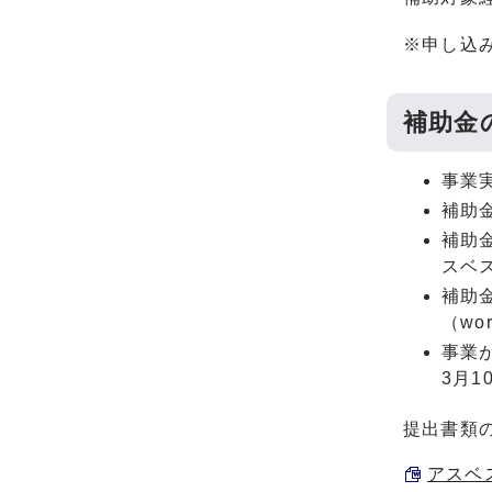
※申し込
補助金
事業
補助
補助
スベ
補助
（w
事業
3月
提出書類
アスベス