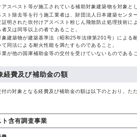
けアスベスト等が施工されている補助対象建築物を対象と
ベスト除去等を行う施工業者は、財団法人日本建築センタ
査証明された吹付けアスベスト粉じん飛散防止処理技術に
る者又は同等以上の者であること。
対象建築物が建築基準法（昭和25年法律第201号）によ
いて同法による耐火性能を満たすものであること。
事業が他の国庫補助金等の交付を受けていないものである
象経費及び補助金の額
交付の対象となる経費及び補助金の額は以下のとおり。た
スト含有調査事業
経費