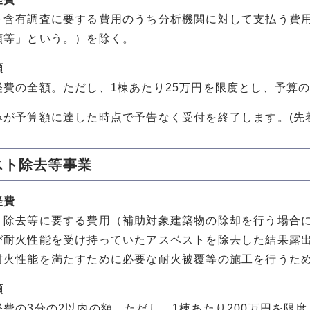
ト含有調査に要する費用のうち分析機関に対して支払う費
額等」という。）を除く。
額
経費の全額。ただし、1棟あたり25万円を限度とし、予算
みが予算額に達した時点で予告なく受付を終了します。(先
スト除去等事業
経費
ト除去等に要する費用（補助対象建築物の除却を行う場合
び耐火性能を受け持っていたアスベストを除去した結果露
耐火性能を満たすために必要な耐火被覆等の施工を行うた
額
経費の3分の2以内の額。ただし、1棟あたり200万円を限