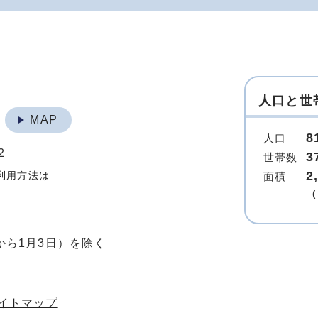
人口と世
地
MAP
8
人口
2
3
世帯数
2
利用方法は
面積
（
から1月3日）を除く
イトマップ