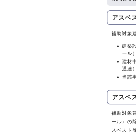
アスベ
補助対象
建築
ール
建材
通達
当該
アスベ
補助対象
ール）の
スベスト