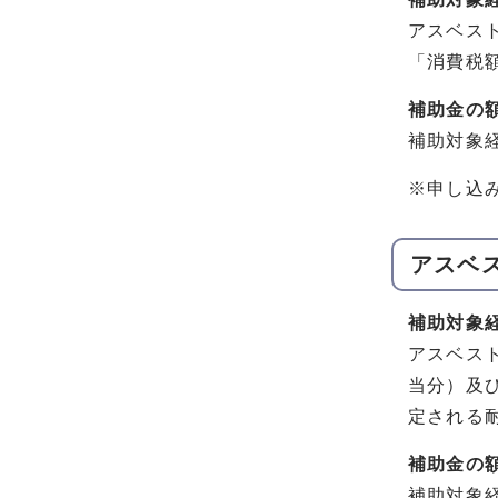
アスベス
「消費税
補助金の
補助対象
※申し込
アスベ
補助対象
アスベス
当分）及
定される
補助金の
補助対象