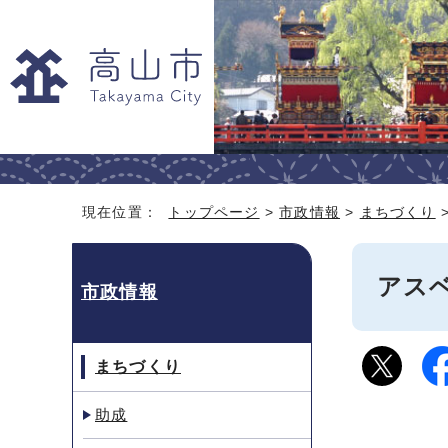
現在位置：
トップページ
>
市政情報
>
まちづくり
アス
市政情報
まちづくり
助成