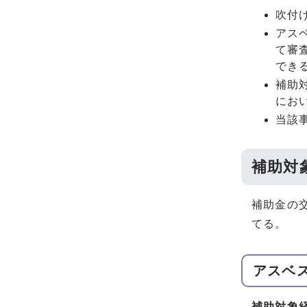
吹付
アス
て審
でき
補助
にお
当該
補助対
補助金の
てる。
アスベ
補助対象