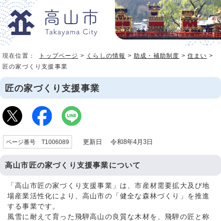
現在位置：
トップページ
>
くらしの情報
>
助成・補助制度
>
住まい
>
匠の家づくり支援事業
匠の家づくり支援事業
更新日 令和8年4月3日
ページ番号 T1006089
高山市匠の家づくり支援事業について
「高山市匠の家づくり支援事業」は、市産材需要拡大及び地
場産業活性化により、高山市の「健全な森林づくり」を推進
する事業です。
風雪に耐えて育った飛騨高山の良質な木材を、飛騨の匠と称