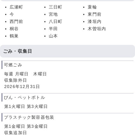
広瀬町
三日町
蓑輪
今
宮地
東門前
西門前
八日町
漆垣内
桐谷
半田
木曽垣内
鶴巣
山本
ごみ・収集日
可燃ごみ
毎週 月曜日 木曜日
収集除外日
2026年12月31日
びん・ペットボトル
第1火曜日 第3火曜日
プラスチック製容器包装
第1金曜日 第3金曜日
収集追加日