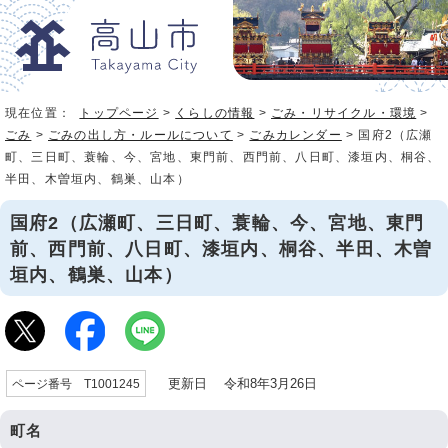
現在位置：
トップページ
>
くらしの情報
>
ごみ・リサイクル・環境
>
ごみ
>
ごみの出し方・ルールについて
>
ごみカレンダー
> 国府2（広瀬
町、三日町、蓑輪、今、宮地、東門前、西門前、八日町、漆垣内、桐谷、
半田、木曽垣内、鶴巣、山本）
国府2（広瀬町、三日町、蓑輪、今、宮地、東門
前、西門前、八日町、漆垣内、桐谷、半田、木曽
垣内、鶴巣、山本）
更新日 令和8年3月26日
ページ番号 T1001245
町名