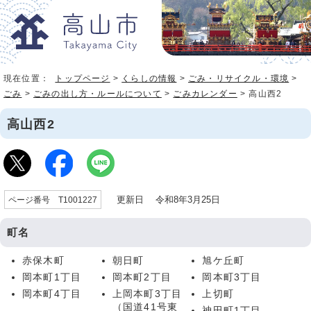
現在位置：
トップページ
>
くらしの情報
>
ごみ・リサイクル・環境
>
ごみ
>
ごみの出し方・ルールについて
>
ごみカレンダー
> 高山西2
高山西2
更新日 令和8年3月25日
ページ番号 T1001227
町名
赤保木町
朝日町
旭ケ丘町
岡本町1丁目
岡本町2丁目
岡本町3丁目
岡本町4丁目
上岡本町3丁目
上切町
（国道41号東
神田町1丁目