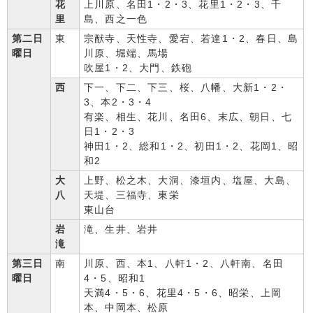
花
上川原、名田1・2・3、花里1・2・3、千
里
島、西之一色
第二日
東
宗猷寺、天性寺、愛宕、若達1・2、春日、島
曜日
川原、堀端、馬場
吹屋1・2、大門、鉄砲
西
下一、下二、下三、桜、八幡、大新1・2・
3、本2・3・4
有楽、相生、花川、名田6、末広、朝日、七
日1・2・3
神田1・2、総和1・2、初田1・2、花岡1、昭
和2
大
上野、松之木、大洞、漆垣内、塩屋、大島、
八
天堤、三福寺、東栄
東山台
岩
滝、生井、岩井
滝
第三日
南
川原、西、本1、八軒1・2、八軒南、名田
曜日
4・5、昭和1
天満4・5・6、花里4・5・6、昭栄、上岡
本、中岡本、松原