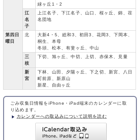
緑ヶ丘1・2
江
上江名子、下江名子、山口、桜ヶ丘、錦、荏
名
名団地
子
第四日
北
大新4・5、総和3、初田3、花岡3、下岡本、
曜日
桐生、本母
冬頭、松本、有斐ヶ丘、中山
三
下切、旭ヶ丘、中切、上切、赤保木、見量
枝
新
下林、山田、夕陽ヶ丘、下之切、新宮、八日
宮
町前原、新原山
新星、自由ヶ丘
ごみ収集日情報をiPhone・iPad端末のカレンダーに取
り込めます。
カレンダーへの取込みについて説明を読む