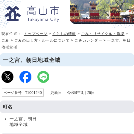
現在位置：
トップページ
>
くらしの情報
>
ごみ・リサイクル・環境
>
ごみ
>
ごみの出し方・ルールについて
>
ごみカレンダー
> 一之宮、朝日
地域全域
一之宮、朝日地域全域
更新日 令和8年3月26日
ページ番号 T1001240
町名
一之宮、朝日
地域全域