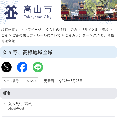
現在位置：
トップページ
>
くらしの情報
>
ごみ・リサイクル・環境
>
ごみ
>
ごみの出し方・ルールについて
>
ごみカレンダー
> 久々野、高根
地域全域
久々野、高根地域全域
更新日 令和8年3月26日
ページ番号 T1001238
町名
久々野、高根
地域全域