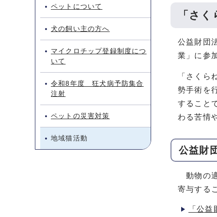
ペットについて
「さく
犬の飼い主の方へ
公益財団
マイクロチップ登録制度につ
業」に参加
いて
「さくらね
令和8年度 狂犬病予防集合
勢手術を行
注射
すること
ペットの災害対策
わる苦情
地域猫活動
公益財
動物の適
寄与する
「公益