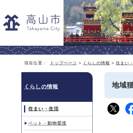
現在位置：
トップページ
>
くらしの情報
>
住まい
地域
くらしの情報
住まい・生活
ペット・動物愛護