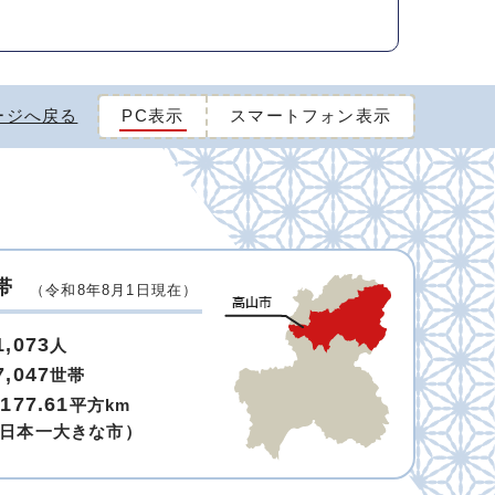
ージへ戻る
PC表示
スマートフォン表示
帯
（令和8年8月1日現在）
1,073
人
7,047
世帯
,177.61
平方km
日本一大きな市）