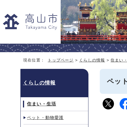
現在位置：
トップページ
>
くらしの情報
>
住まい
ペッ
くらしの情報
住まい・生活
ペット・動物愛護