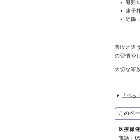
避難
迷子
近隣
普段と違
の習慣や
大切な家
「ペッ
このペ
医療保
電話：05