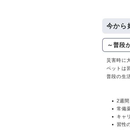
今から
～普段
災害時に
ペットは
普段の生
2週
常備
キャ
習性