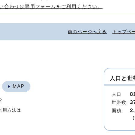
い合わせは専用フォームをご利用ください。
前のページへ戻る
トップペ
人口と世
地
MAP
8
人口
2
3
世帯数
2
利用方法は
面積
（