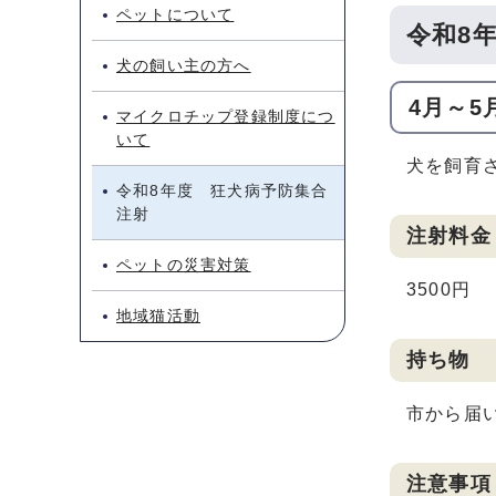
ペットについて
令和8
犬の飼い主の方へ
4月～5
マイクロチップ登録制度につ
いて
犬を飼育
令和8年度 狂犬病予防集合
注射
注射料金
ペットの災害対策
3500円
地域猫活動
持ち物
市から届
注意事項