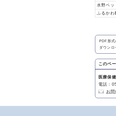
水野ペッ
ふるかわ
PDF形
ダウンロ
このペ
医療保
電話：05
お問