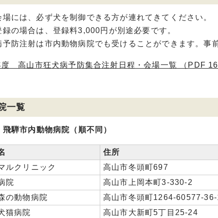
会場には、必ず犬を制御できる方が連れてきてください。
登録の場合は、登録料3,000円が別途必要です。
病予防注射は市内動物病院でも受けることができます。事
度 高山市狂犬病予防集合注射日程・会場一覧 （PDF 168
院一覧
・飛騨市内動物病院（順不同）
名
住所
マルクリニック
高山市冬頭町697
病院
高山市上岡本町3-330-2
森の動物病院
高山市冬頭町1264-60577-36-
犬猫病院
高山市大新町5丁目25-24