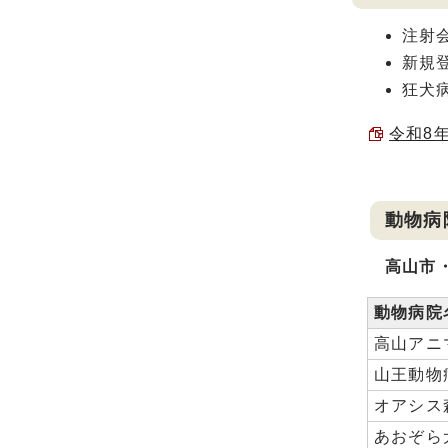
注射
新規
狂犬
令和8年
動物病
高山市
動物病院
高山アニ
山王動物
オアシス
あおぞら