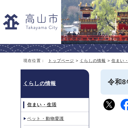
現在位置：
トップページ
>
くらしの情報
>
住まい
令和
くらしの情報
住まい・生活
ペット・動物愛護