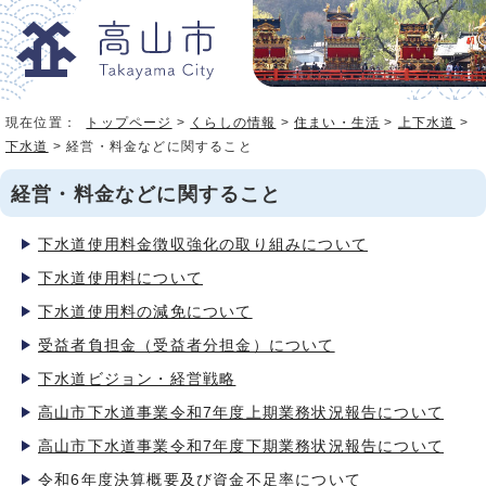
現在位置：
トップページ
>
くらしの情報
>
住まい・生活
>
上下水道
>
下水道
> 経営・料金などに関すること
経営・料金などに関すること
下水道使用料金徴収強化の取り組みについて
下水道使用料について
下水道使用料の減免について
受益者負担金（受益者分担金）について
下水道ビジョン・経営戦略
高山市下水道事業令和7年度上期業務状況報告について
高山市下水道事業令和7年度下期業務状況報告について
令和6年度決算概要及び資金不足率について