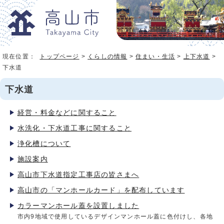
現在位置：
トップページ
>
くらしの情報
>
住まい・生活
>
上下水道
>
下水道
下水道
経営・料金などに関すること
水洗化・下水道工事に関すること
浄化槽について
施設案内
高山市下水道指定工事店の皆さまへ
高山市の「マンホールカード」を配布しています
カラーマンホール蓋を設置しました
市内9地域で使用しているデザインマンホール蓋に色付けし、各地