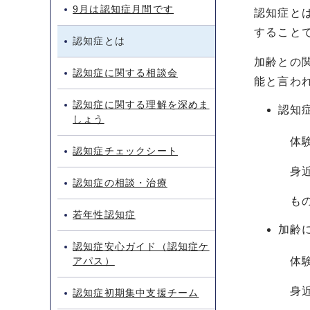
9月は認知症月間です
認知症と
すること
認知症とは
加齢との
認知症に関する相談会
能と言わ
認知症に関する理解を深めま
認知
しょう
体験や
認知症チェックシート
身近な人
認知症の相談・治療
もの忘
若年性認知症
加齢
認知症安心ガイド（認知症ケ
アパス）
体験や出
身近な人
認知症初期集中支援チーム