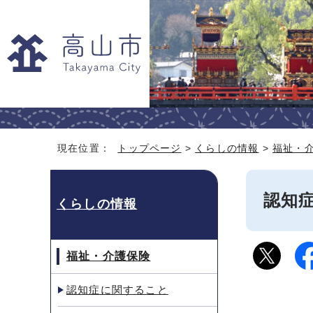
現在位置：
トップページ
>
くらしの情報
>
福祉・
認知
くらしの情報
福祉・介護保険
認知症に関すること