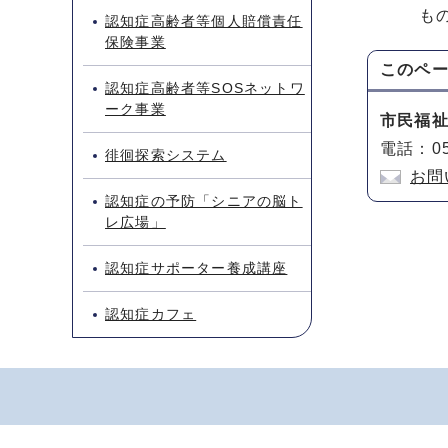
もの忘
認知症高齢者等個人賠償責任
保険事業
このペ
認知症高齢者等SOSネットワ
ーク事業
市民福
電話：05
徘徊探索システム
お問
認知症の予防「シニアの脳ト
レ広場」
認知症サポーター養成講座
認知症カフェ