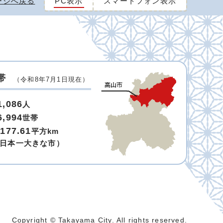
ージへ戻る
PC表示
スマートフォン表示
帯
（令和8年7月1日現在）
1,086
人
6,994
世帯
,177.61
平方km
日本一大きな市）
Copyright © Takayama City. All rights reserved.