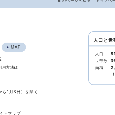
前のページへ戻る
トップペ
人口と世
地
MAP
8
人口
2
3
世帯数
2
利用方法は
面積
（
から1月3日）を除く
イトマップ