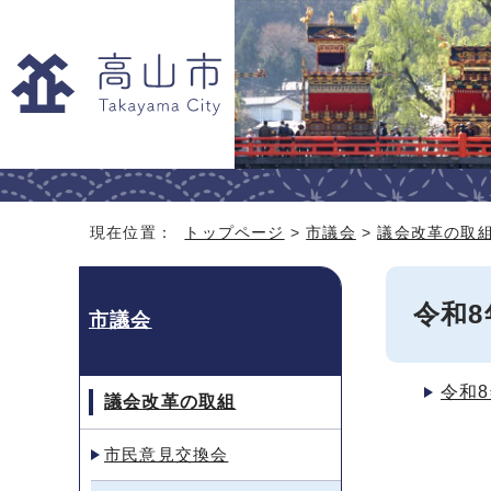
現在位置：
トップページ
>
市議会
>
議会改革の取
令和
市議会
令和
議会改革の取組
市民意見交換会