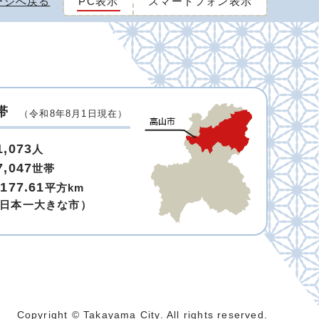
ージへ戻る
PC表示
スマートフォン表示
帯
（令和8年8月1日現在）
1,073
人
7,047
世帯
,177.61
平方km
日本一大きな市）
Copyright © Takayama City. All rights reserved.