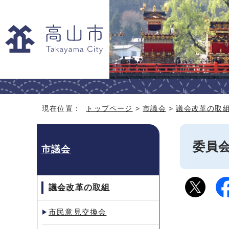
現在位置：
トップページ
>
市議会
>
議会改革の取
委員
市議会
議会改革の取組
市民意見交換会