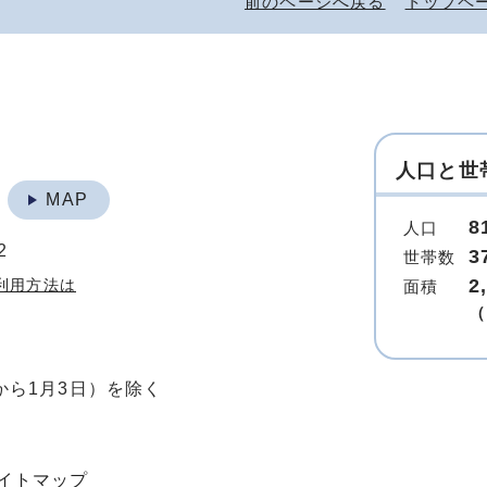
前のページへ戻る
トップペ
人口と世
地
MAP
8
人口
2
3
世帯数
2
利用方法は
面積
（
から1月3日）を除く
イトマップ