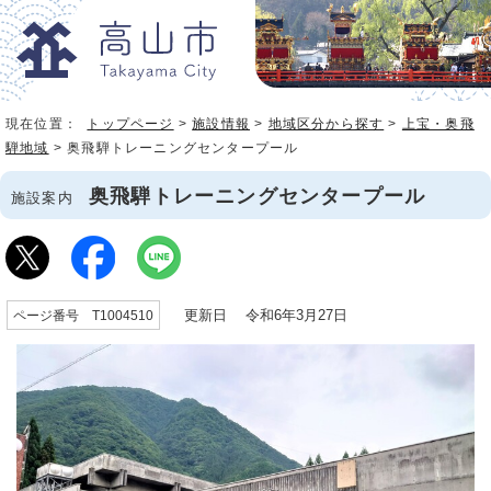
現在位置：
トップページ
>
施設情報
>
地域区分から探す
>
上宝・奥飛
騨地域
> 奥飛騨トレーニングセンタープール
奥飛騨トレーニングセンタープール
施設案内
更新日 令和6年3月27日
ページ番号 T1004510