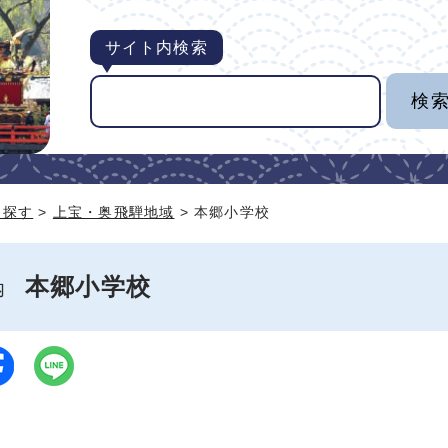
サイト内検索
ら探す
>
上宝・奥飛騨地域
> 本郷小学校
本郷小学校
案内