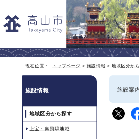
現在位置：
トップページ
>
施設情報
>
地域区分か
施設
施設情報
地域区分から探す
上宝・奥飛騨地域