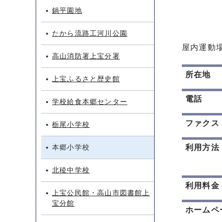
鍋平園地
たから流路工河川公園
屋内運動
高山消防署上宝分署
所在地
上宝ふるさと歴史館
電話
学校給食本郷センター
ファクス
栃尾小学校
本郷小学校
利用方法
北稜中学校
利用料金
上宝公民館・高山市図書館上
宝分館
ホームペ