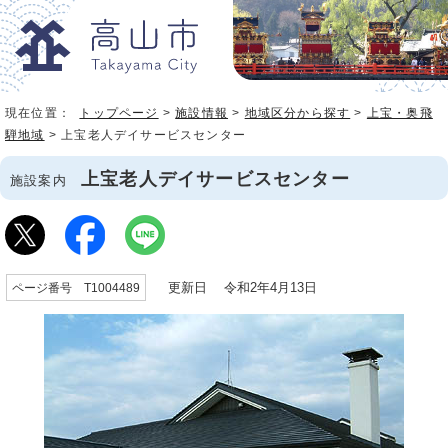
現在位置：
トップページ
>
施設情報
>
地域区分から探す
>
上宝・奥飛
騨地域
> 上宝老人デイサービスセンター
上宝老人デイサービスセンター
施設案内
更新日 令和2年4月13日
ページ番号 T1004489