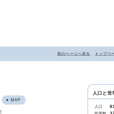
前のページへ戻る
トップペ
人口と世
地
MAP
8
人口
2
3
世帯数