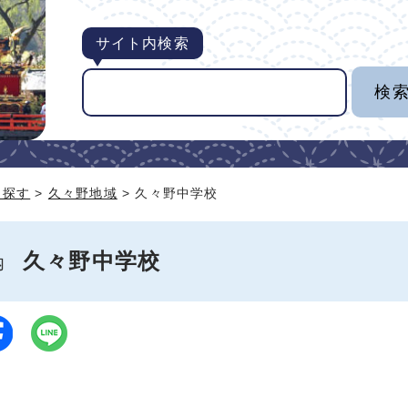
サイト内検索
ら探す
>
久々野地域
> 久々野中学校
久々野中学校
案内