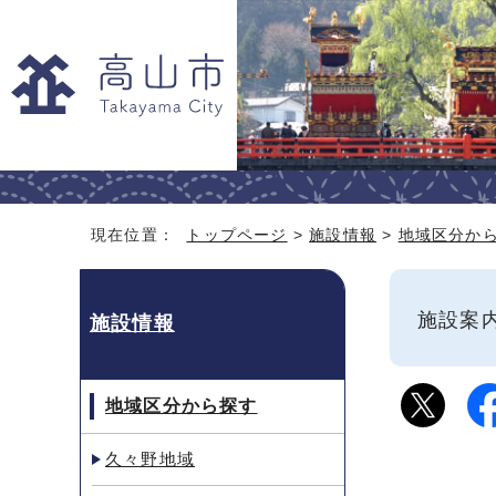
現在位置：
トップページ
>
施設情報
>
地域区分か
施設
施設情報
地域区分から探す
久々野地域