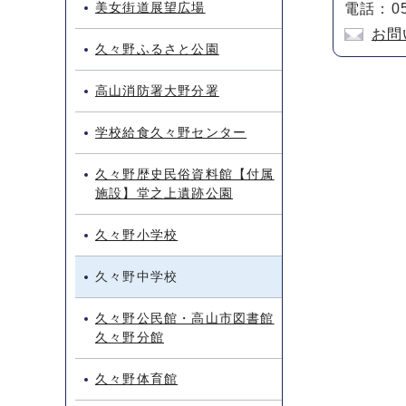
美女街道展望広場
電話：05
お問
久々野ふるさと公園
高山消防署大野分署
学校給食久々野センター
久々野歴史民俗資料館【付属
施設】堂之上遺跡公園
久々野小学校
久々野中学校
久々野公民館・高山市図書館
久々野分館
久々野体育館