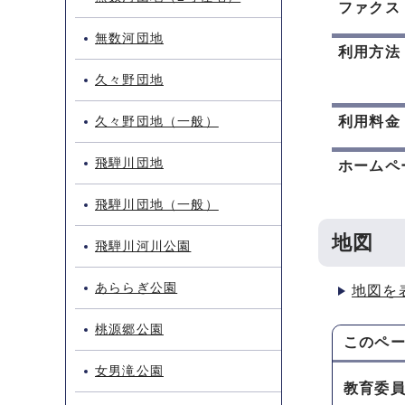
ファクス
無数河団地
利用方法
久々野団地
久々野団地（一般）
利用料金
飛騨川団地
ホームペ
飛騨川団地（一般）
地図
飛騨川河川公園
あららぎ公園
地図を
桃源郷公園
このペ
女男滝公園
教育委