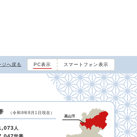
ージへ戻る
PC表示
スマートフォン表示
帯
（令和8年8月1日現在）
1,073
人
7,047
世帯