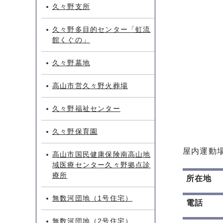
久々野支所
久々野多目的センター「虹流
館くぐの」
久々野墓地
高山市営久々野火葬場
久々野福祉センター
久々野保育園
屋内運動
高山市国民健康保険南高山地
域医療センター久々野拠点診
療所
所在地
無数河団地（1号住宅）
電話
無数河団地（2号住宅）