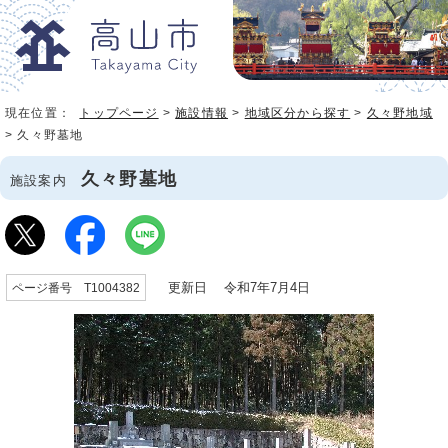
現在位置：
トップページ
>
施設情報
>
地域区分から探す
>
久々野地域
> 久々野墓地
久々野墓地
施設案内
更新日 令和7年7月4日
ページ番号 T1004382