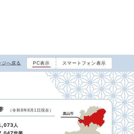
ージへ戻る
PC表示
スマートフォン表示
帯
（令和8年8月1日現在）
1,073
人
7,047
世帯