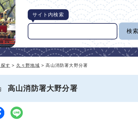
サイト内検索
ら探す
>
久々野地域
> 高山消防署大野分署
高山消防署大野分署
案内