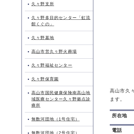
久々野支所
久々野多目的センター「虹流
館くぐの」
久々野墓地
高山市営久々野火葬場
久々野福祉センター
久々野保育園
高山市久
高山市国民健康保険南高山地
域医療センター久々野拠点診
ます。
療所
所在地
無数河団地（1号住宅）
電話
無数河団地（2号住宅）