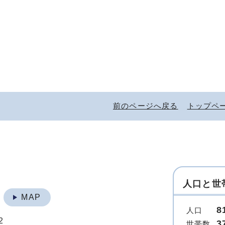
前のページへ戻る
トップペ
人口と世
地
MAP
8
人口
2
3
世帯数