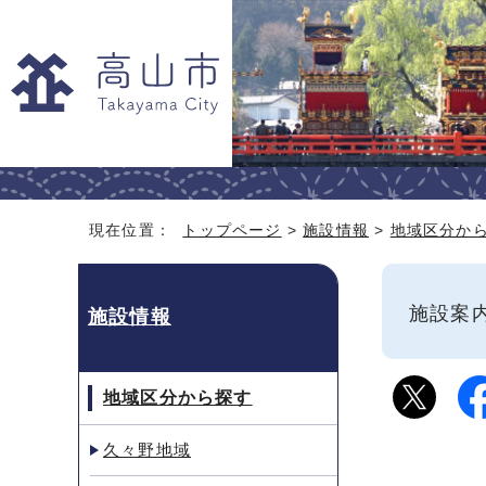
現在位置：
トップページ
>
施設情報
>
地域区分か
施設
施設情報
地域区分から探す
久々野地域