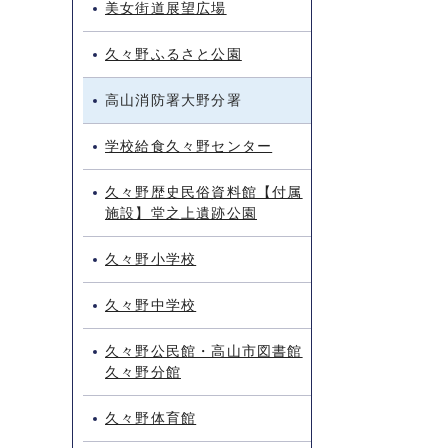
美女街道展望広場
久々野ふるさと公園
高山消防署大野分署
学校給食久々野センター
久々野歴史民俗資料館【付属
施設】堂之上遺跡公園
久々野小学校
久々野中学校
久々野公民館・高山市図書館
久々野分館
久々野体育館