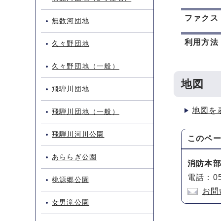
ファクス
無数河団地
利用方法
久々野団地
久々野団地（一般）
地図
飛騨川団地
地図を
飛騨川団地（一般）
飛騨川河川公園
このペ
あららぎ公園
消防本
電話：05
桃源郷公園
お問
女男滝公園