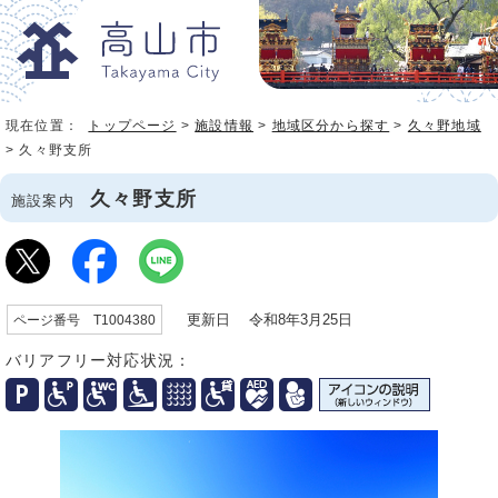
現在位置：
トップページ
>
施設情報
>
地域区分から探す
>
久々野地域
> 久々野支所
久々野支所
施設案内
更新日 令和8年3月25日
ページ番号 T1004380
バリアフリー対応状況：