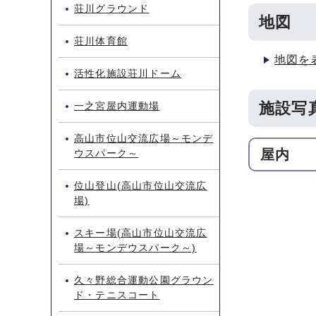
荘川グラウンド
地図
荘川体育館
地図を
活性化施設荘川ドーム
施設写
一之宮屋内運動場
高山市位山交流広場～モンデ
屋内
ウスパーク～
位山登山(高山市位山交流広
場)
スキー場(高山市位山交流広
場～モンデウスパーク～)
久々野総合運動公園グラウン
ド・テニスコート