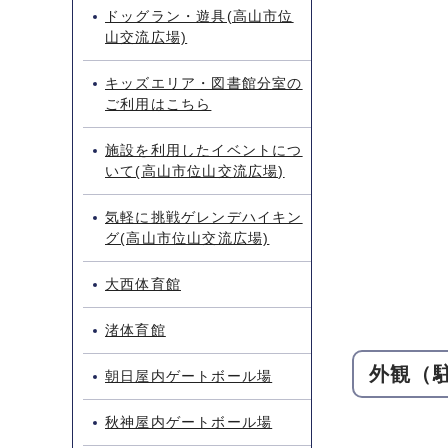
ドッグラン・遊具(高山市位
山交流広場)
キッズエリア・図書館分室の
ご利用はこちら
施設を利用したイベントにつ
いて(高山市位山交流広場)
気軽に挑戦ゲレンデハイキン
グ(高山市位山交流広場)
大西体育館
渚体育館
外観（
朝日屋内ゲートボール場
秋神屋内ゲートボール場