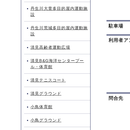
丹生川大萱多目的屋内運動施
設
駐車場
丹生川荒城多目的屋内運動施
設
利用者ア
清見高齢者運動広場
清見B&G海洋センタープー
ル・体育館
清見テニスコート
清見グラウンド
問合先
小鳥体育館
小鳥グラウンド