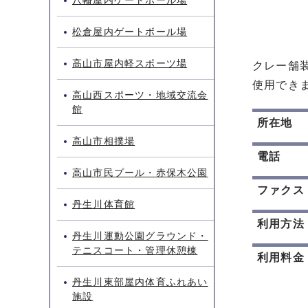
八幡屋内ゲートボール場
松倉屋内ゲートボール場
高山市屋内軽スポーツ場
クレー舗
使用でき
高山西スポーツ・地域交流会
館
所在地
高山市相撲場
電話
高山市民プール・赤保木公園
ファクス
丹生川体育館
利用方法
丹生川運動公園グラウンド・
テニスコート・管理休憩棟
利用料金
丹生川東部屋内体育ふれあい
施設