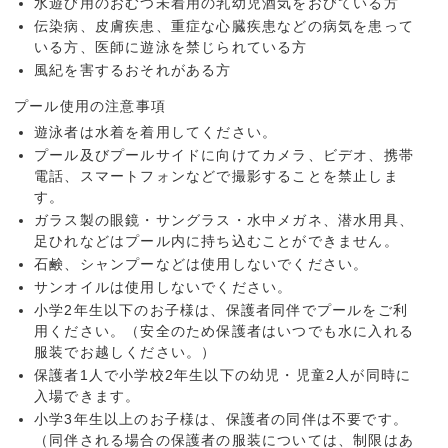
水遊び用のおむつ未着用の乳幼児酒気をおびている方
伝染病、皮膚疾患、重症な心臓疾患などの病気を患って
いる方、医師に遊泳を禁じられている方
風紀を害するおそれがある方
プール使用の注意事項
遊泳者は水着を着用してください。
プール及びプールサイドに向けてカメラ、ビデオ、携帯
電話、スマートフォンなどで撮影することを禁止しま
す。
ガラス製の眼鏡・サングラス・水中メガネ、潜水用具、
足ひれなどはプール内に持ち込むことができません。
石鹸、シャンプーなどは使用しないでください。
サンオイルは使用しないでください。
小学2年生以下のお子様は、保護者同伴でプールをご利
用ください。（安全のため保護者はいつでも水に入れる
服装でお越しください。）
保護者1人で小学校2年生以下の幼児・児童2人が同時に
入場できます。
小学3年生以上のお子様は、保護者の同伴は不要です。
（同伴される場合の保護者の服装については、制限はあ