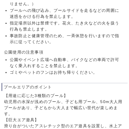
りません。）
プールへの飛び込み、プールサイドを走るなどの周囲に
迷惑をかける行為を禁止します。
指定場所以外は禁煙です。花火、たき火などの火を扱う
行為も禁止します。
事故防止と健康管理のため、一斉休憩を行いますので指
示に従ってください。
公園使用の注意事項
公園やイベント広場へ自動車、バイクなどの車両で許可
なく乗入れすることを禁止します。
ゴミやペットのフンはお持ち帰りください。
プールエリアのポイント
【用途に応じた3種類のプール】
幼児用の水深が浅めのプール、子ども用プール、50m大人用
プールがあり、子どもから大人まで幅広い世代が楽しめま
す。
【巨大エア遊具】
滑り台がついたアスレチック型のエア遊具を設置し、水上ア