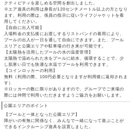
クティビティを楽しめる空間を創出しました。
※エア遊具の利用は身長が120センチメートル以上の方となり
ます。利用の際は、係員の指示に従いライフジャケットを着
用してください。
【自由に出入可能】
入場料金の支払後にお渡しするリストバンドの着用により、
プールの出入が一日を通して自由にできます。また、プール
エリアと公園エリアや駐車場の行き来が可能です。
【太陽熱を活用したプールの水の温度管理】
太陽熱で温められた水をプールに給水、循環することで、少
し肌寒い日でも快適な水温でプールを利用できます。
【コインロッカーの利用】
無料（利用の際、100円必要となりますが利用後に返却されま
す）
※ロッカーの数に限りがありますので、グループでご来場の
際には仲間で利用いただきますようご協力をお願いします。
公園エリアのポイント
【プールと一体となった公園エリア】
障がいの有無に関係なく、みんなで一緒になって遊ぶことが
できるインクルーシブ遊具を設置しました。