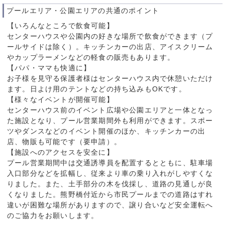
プールエリア・公園エリアの共通のポイント
【いろんなところで飲食可能】
センターハウスや公園内の好きな場所で飲食ができます（プ
ールサイドは除く）。キッチンカーの出店、アイスクリーム
やカップラーメンなどの軽食の販売もあります。
【パパ・ママも快適に】
お子様を見守る保護者様はセンターハウス内で休憩いただけ
ます。日よけ用のテントなどの持ち込みもOKです。
【様々なイベントが開催可能】
センターハウス前のイベント広場や公園エリアと一体となっ
た施設となり、プール営業期間外も利用ができます。スポー
ツやダンスなどのイベント開催のほか、キッチンカーの出
店、物販も可能です（要申請）。
【施設へのアクセスを安全に】
プール営業期間中は交通誘導員を配置するとともに、駐車場
入口部分などを拡幅し、従来より車の乗り入れがしやすくな
りました。また、土手部分の木を伐採し、道路の見通しが良
くなりました。熊野橋付近から市民プールまでの道路はすれ
違いが困難な場所がありますので、譲り合いなど安全運転へ
のご協力をお願いします。