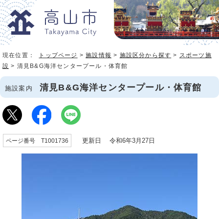
現在位置：
トップページ
>
施設情報
>
施設区分から探す
>
スポーツ施
設
> 清見B&G海洋センタープール・体育館
清見B&G海洋センタープール・体育館
施設案内
更新日 令和6年3月27日
ページ番号 T1001736